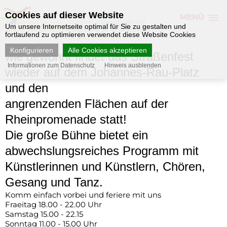
Cookies auf dieser Website
MENÜ
STRASSENFEST
Um unsere Internetseite optimal für Sie zu gestalten und
fortlaufend zu optimieren verwendet diese Website Cookies
Konfigurieren
Alle Cookies akzeptieren
wie gewohnt findet das Straßenfest
Informationen zum Datenschutz
Hinweis ausblenden
wieder auf dem Johannes-Rau-Platz
und den
angrenzenden Flächen auf der
Rheinpromenade statt
!
Die große Bühne bietet ein
abwechslungsreiches Programm mit
Künstlerinnen und Künstlern, Chören,
Gesang und Tanz.
Komm einfach vorbei und feriere mit uns
Fraeitag 18.00 - 22.00 Uhr
Samstag 15.00 - 22.15
Sonntag 11.00 - 15.00 Uhr