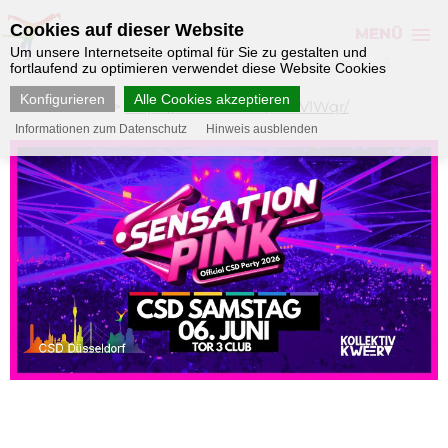
Cookies auf dieser Website
MENÜ
Um unsere Internetseite optimal für Sie zu gestalten und
Die große Abschlussparty am Samstag 6.6. im Tor 3
fortlaufend zu optimieren verwendet diese Website Cookies
Konfigurieren
Alle Cookies akzeptieren
Dein Tiket >>>
https://nbk.ticket.io/TadVlWqr/
Informationen zum Datenschutz
Hinweis ausblenden